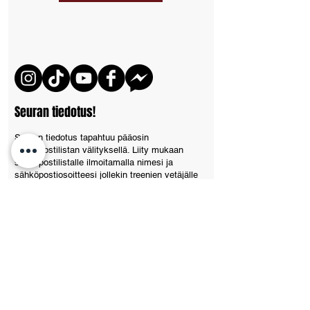
Seuran tiedotus!
Seuran tiedotus tapahtuu pääosin
sähköpostilistan välityksellä. Liity mukaan
sähköpostilistalle ilmoitamalla nimesi ja
sähköpostiosoitteesi jollekin treenien vetäjälle
henkilökohtaisesti. Muita kuin henkilökohtaisia
ilmoittautumisia ei käsitellä ollenkaan.
Tulevia tapahtumia ja mahdollisia peruutuksia
harjoitukista voi seurata myös
seuran kalenterista.
Palautetta ja kysyttävää voi laittaa myös
tulemaan sähköpostilla seuran
osoitteeseen
info@vajutsu.f
Tutustu
tietosuojaselosteemme.