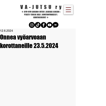
VA-JUTSU r
y
❖ JIYU-RYU GOSHIN-JUTSU | AIKIKAI AIKIDO |
PEKITI-TIRSIA KALI | KUNTONYRKKEILY |
KUNTOCIRCUIT ❖
12.6.2024
Onnea vyöarvoaan
korottaneille 23.5.2024