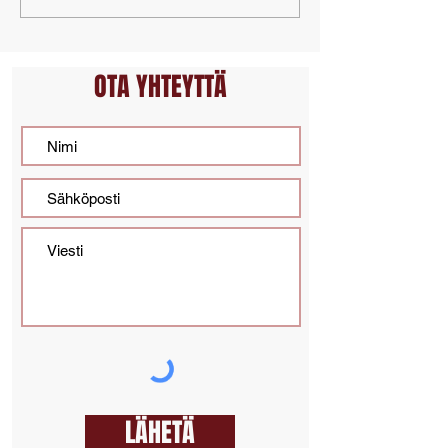
itsepuolustuskurs
jalkapalloilijoille
OTA YHTEYTTÄ
LÄHETÄ