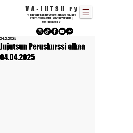
VA-JUTSU r
y
❖ JIYU-RYU GOSHIN-JUTSU | AIKIKAI AIKIDO |
PEKITI-TIRSIA KALI | KUNTONYRKKEILY |
KUNTOCIRCUIT ❖
24.2.2025
Jujutsun Peruskurssi alkaa
04.04.2025