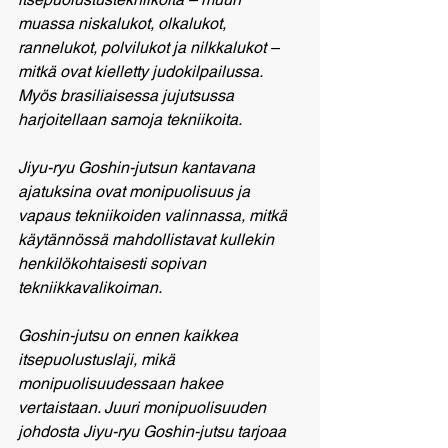
muassa niskalukot, olkalukot, 
rannelukot, polvilukot ja nilkkalukot – 
mitkä ovat kielletty judokilpailussa. 
Myös brasiliaisessa jujutsussa 
harjoitellaan samoja tekniikoita.
Jiyu-ryu Goshin-jutsun kantavana 
ajatuksina ovat monipuolisuus ja 
vapaus tekniikoiden valinnassa, mitkä 
käytännössä mahdollistavat kullekin 
henkilökohtaisesti sopivan 
tekniikkavalikoiman.
Goshin-jutsu on ennen kaikkea 
itsepuolustuslaji, mikä 
monipuolisuudessaan hakee 
vertaistaan. Juuri monipuolisuuden 
johdosta Jiyu-ryu Goshin-jutsu tarjoaa 