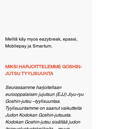
Meillä käy myos eazybreak, epassi, 
Mobilepay ja Smartum.
MIKSI HARJOITTELEMME GOSHIN-
JUTSU TYYLISUUNTA
Seurassamme harjoitellaan 
eurooppalaisen jujutsun (EJJ) Jiyu-ryu 
Goshin-jutsu –tyylisuuntaa. 
Tyylisuuntamme on saanut vaikutteita 
Judon Kodokan Goshin-jutsusta. 
Kodokan Goshin-jutsu sisältää judon 
itsepuolustustekniikoita – muun 