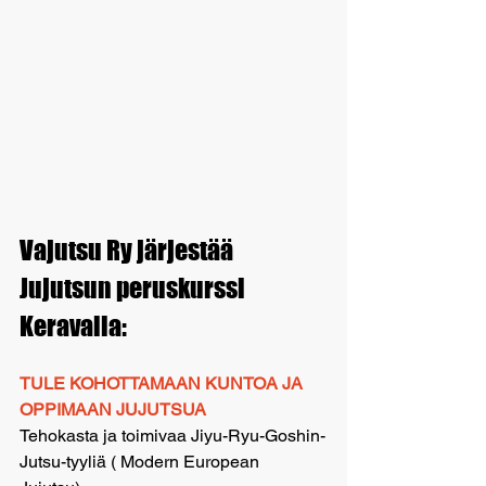
Vajutsu Ry järjestää 
Jujutsun peruskurssi 
Keravalla:
TULE KOHOTTAMAAN KUNTOA JA 
OPPIMAAN JUJUTSUA
Tehokasta ja toimivaa Jiyu-Ryu-Goshin-
Jutsu-tyyliä ( Modern European 