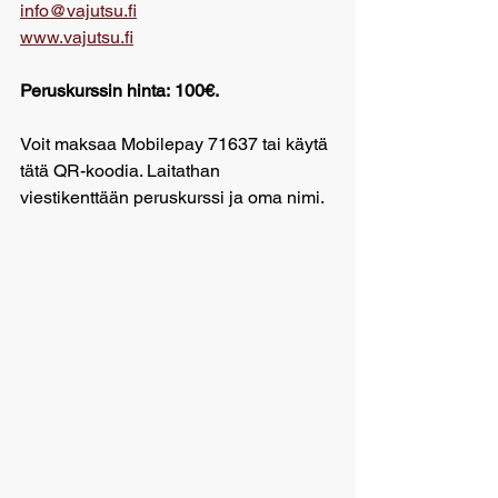
info@vajutsu.fi
www.vajutsu.fi
Peruskurssin hinta:
 100€. 
Voit maksaa Mobilepay 71637 tai käytä 
tätä QR-koodia. Laitathan 
viestikenttään peruskurssi ja oma nimi.