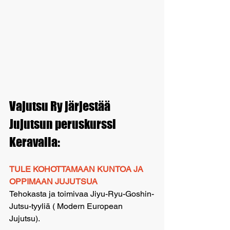
Vajutsu Ry järjestää 
Jujutsun peruskurssi 
Keravalla:
TULE KOHOTTAMAAN KUNTOA JA 
OPPIMAAN JUJUTSUA
Tehokasta ja toimivaa Jiyu-Ryu-Goshin-
Jutsu-tyyliä ( Modern European 
Jujutsu).