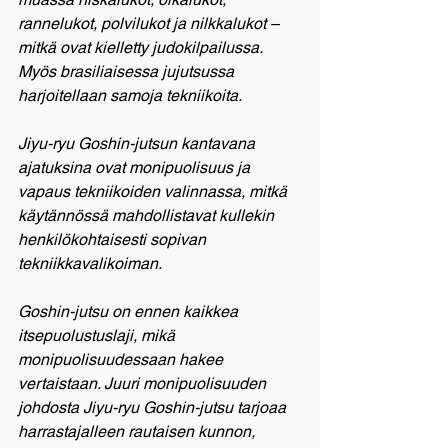
rannelukot, polvilukot ja nilkkalukot – 
mitkä ovat kielletty judokilpailussa. 
Myös brasiliaisessa jujutsussa 
harjoitellaan samoja tekniikoita.
Jiyu-ryu Goshin-jutsun kantavana 
ajatuksina ovat monipuolisuus ja 
vapaus tekniikoiden valinnassa, mitkä 
käytännössä mahdollistavat kullekin 
henkilökohtaisesti sopivan 
tekniikkavalikoiman.
Goshin-jutsu on ennen kaikkea 
itsepuolustuslaji, mikä 
monipuolisuudessaan hakee 
vertaistaan. Juuri monipuolisuuden 
johdosta Jiyu-ryu Goshin-jutsu tarjoaa 
harrastajalleen rautaisen kunnon, 