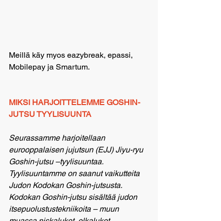
Meillä käy myos eazybreak, epassi, 
Mobilepay ja Smartum.
MIKSI HARJOITTELEMME GOSHIN-
JUTSU TYYLISUUNTA
Seurassamme harjoitellaan 
eurooppalaisen jujutsun (EJJ) Jiyu-ryu 
Goshin-jutsu –tyylisuuntaa. 
Tyylisuuntamme on saanut vaikutteita 
Judon Kodokan Goshin-jutsusta. 
Kodokan Goshin-jutsu sisältää judon 
itsepuolustustekniikoita – muun 
muassa niskalukot, olkalukot, 