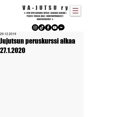
VA-JUTSU r
y
❖ JIYU-RYU GOSHIN-JUTSU | AIKIKAI AIKIDO |
PEKITI-TIRSIA KALI | KUNTONYRKKEILY |
KUNTOCIRCUIT ❖
29.12.2019
Jujutsun peruskurssi alkaa
27.1.2020