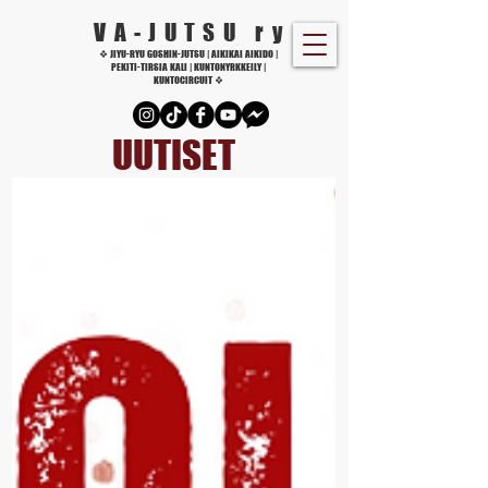
VA-JUTSU r
y
❖ JIYU-RYU GOSHIN-JUTSU | AIKIKAI AIKIDO |
PEKITI-TIRSIA KALI | KUNTONYRKKEILY |
KUNTOCIRCUIT ❖
UUTISET