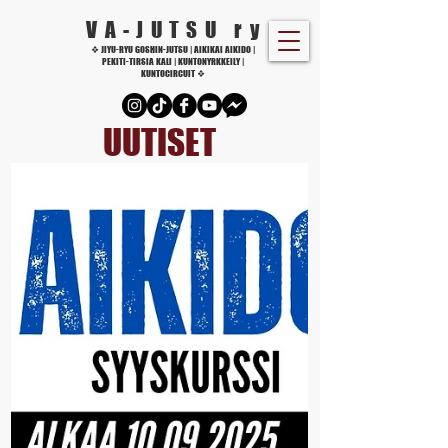
VA-JUTSU r
y
❖ JIYU-RYU GOSHIN-JUTSU | AIKIKAI AIKIDO |
PEKITI-TIRSIA KALI | KUNTONYRKKEILY |
KUNTOCIRCUIT ❖
UUTISET