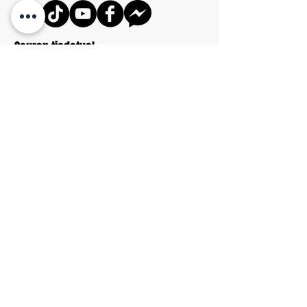
Seuran tiedotus!
Seuran tiedotus tapahtuu pääosin
sähköpostilistan välityksellä. Liity mukaan
sähköpostilistalle ilmoitamalla nimesi ja
sähköpostiosoitteesi jollekin treenien vetäjälle
henkilökohtaisesti. Muita kuin henkilökohtaisia
ilmoittautumisia ei käsitellä ollenkaan.
Tulevia tapahtumia ja mahdollisia peruutuksia
harjoitukista voi seurata myös
seuran kalenterista.
Palautetta ja kysyttävää voi laittaa myös
tulemaan sähköpostilla seuran
osoitteeseen
info@vajutsu.f
Tutustu
tietosuojaselosteemme.
Yhteyshenkilöt
Rauno Hakala
050 568 5076
Mika Fagerström
0500 500 049